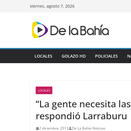
Skip
viernes, agosto 7, 2026
to
content
LOCALES
GOLAZO HD
POLICIALES
N
LOCALES
“La gente necesita la
respondió Larraburu
2 diciembre, 2013
De La Bahía Noticias