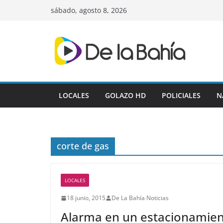
Skip
sábado, agosto 8, 2026
to
content
LOCALES
GOLAZO HD
POLICIALES
N
corte de gas
LOCALES
18 junio, 2015
De La Bahía Noticias
Alarma en un estacionamien