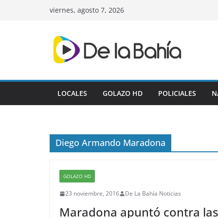
Skip
viernes, agosto 7, 2026
to
content
LOCALES
GOLAZO HD
POLICIALES
N
Diego Armando Maradona
GOLAZO HD
23 noviembre, 2016
De La Bahía Noticias
Maradona apuntó contra las 