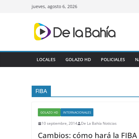
Skip
jueves, agosto 6, 2026
to
content
LOCALES
GOLAZO HD
POLICIALES
N
FIBA
GOLAZO HD
INTERNACIONALES
10 septiembre, 2014
De La Bahía Noticias
Cambios: cómo hará la FIBA 