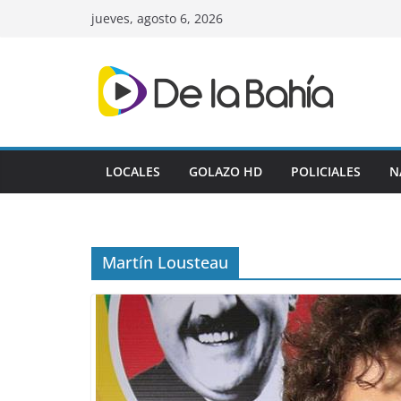
Skip
jueves, agosto 6, 2026
to
content
LOCALES
GOLAZO HD
POLICIALES
N
Martín Lousteau