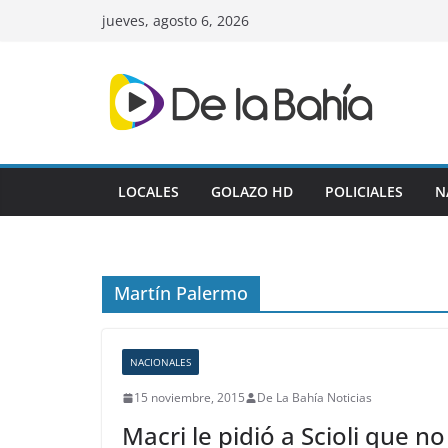
Skip
jueves, agosto 6, 2026
to
content
LOCALES
GOLAZO HD
POLICIALES
N
Martín Palermo
NACIONALES
15 noviembre, 2015
De La Bahía Noticias
Macri le pidió a Scioli que n