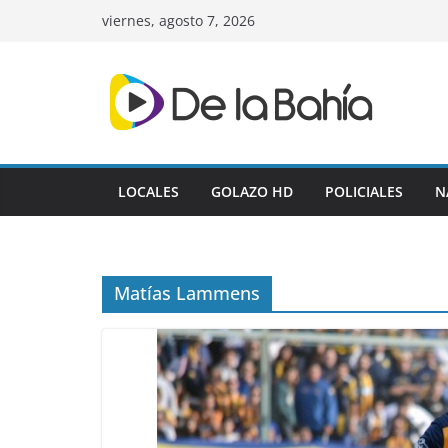
Skip
viernes, agosto 7, 2026
to
content
LOCALES
GOLAZO HD
POLICIALES
N
Matías Lammens