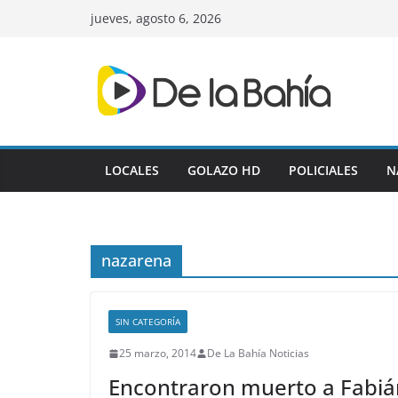
Skip
jueves, agosto 6, 2026
to
content
LOCALES
GOLAZO HD
POLICIALES
N
nazarena
SIN CATEGORÍA
25 marzo, 2014
De La Bahía Noticias
Encontraron muerto a Fabiá