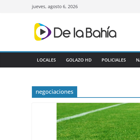
Skip
jueves, agosto 6, 2026
to
content
LOCALES
GOLAZO HD
POLICIALES
N
negociaciones