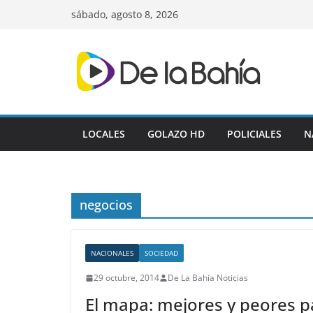
Skip
sábado, agosto 8, 2026
to
content
LOCALES
GOLAZO HD
POLICIALES
N
negocios
NACIONALES
SOCIEDAD
29 octubre, 2014
De La Bahía Noticias
El mapa: mejores y peores p