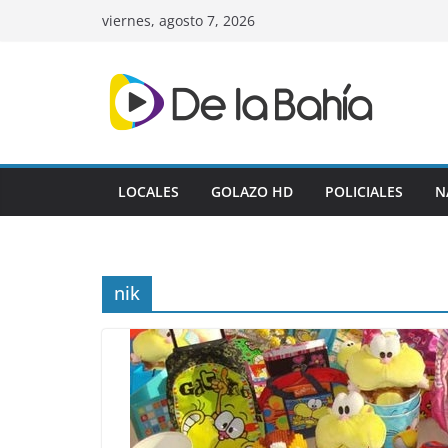
Skip
viernes, agosto 7, 2026
to
content
LOCALES
GOLAZO HD
POLICIALES
N
nik