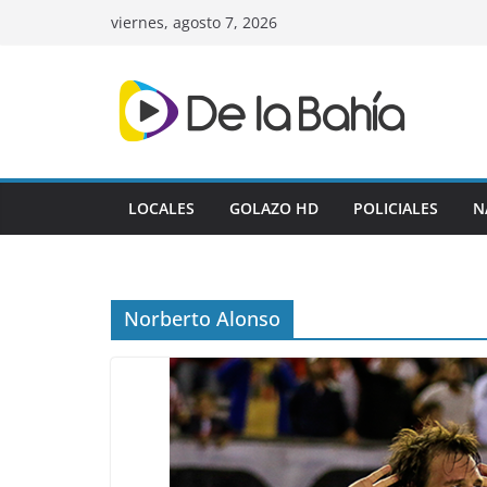
Skip
viernes, agosto 7, 2026
to
content
LOCALES
GOLAZO HD
POLICIALES
N
Norberto Alonso