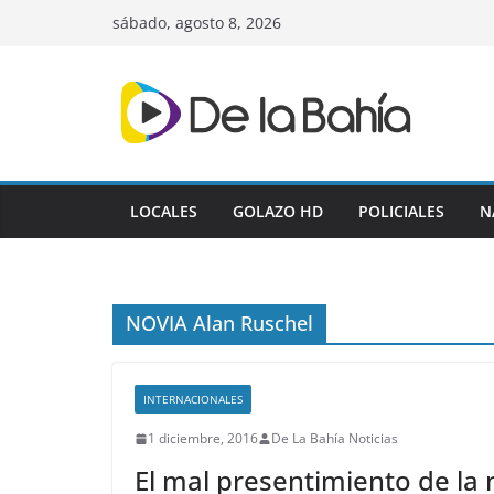
Skip
sábado, agosto 8, 2026
to
content
LOCALES
GOLAZO HD
POLICIALES
N
NOVIA Alan Ruschel
INTERNACIONALES
1 diciembre, 2016
De La Bahía Noticias
El mal presentimiento de la 