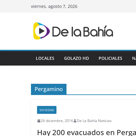
Skip
viernes, agosto 7, 2026
to
content
LOCALES
GOLAZO HD
POLICIALES
N
Pergamino
SOCIEDAD
26 diciembre, 2016
De La Bahía Noticias
Hay 200 evacuados en Pergam