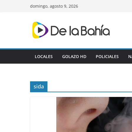
Skip
domingo, agosto 9, 2026
to
content
LOCALES
GOLAZO HD
POLICIALES
N
sida