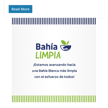
Read More