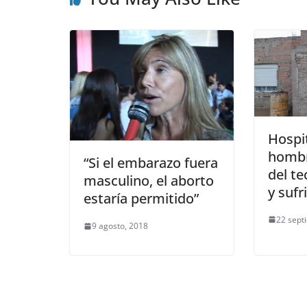
Hospit
hombr
“Si el embarazo fuera
del te
masculino, el aborto
y sufr
estaría permitido”
22 sept
9 agosto, 2018