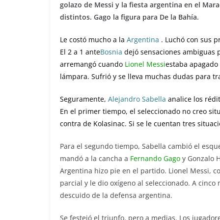
golazo de Messi y la fiesta argentina en el Ma
distintos. Gago la figura para De la Bahía.
Le costó mucho a la
Argentina
. Luchó con sus p
El 2 a 1 ante
Bosnia
dejó sensaciones ambiguas p
arremangó cuando
Lionel Messi
estaba apagado y
lámpara. Sufrió y se lleva muchas dudas para tr
Seguramente,
Alejandro Sabella
analice los rédi
En el primer tiempo, el seleccionado no creo sit
contra de Kolasinac. Si se le cuentan tres situa
Para el segundo tiempo, Sabella cambió el esqu
mandó a la cancha a
Fernando Gago
y Gonzalo H
Argentina hizo pie en el partido. Lionel Messi, 
parcial y le dio oxígeno al seleccionado. A cinco
descuido de la defensa argentina.
Se festejó el triunfo, pero a medias. Los jugad