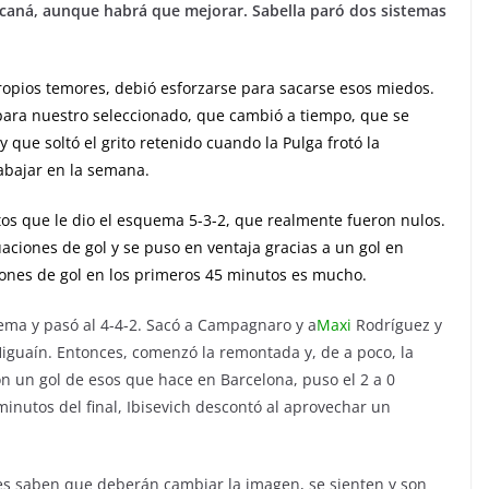
racaná, aunque habrá que mejorar. Sabella paró dos sistemas
ropios temores, debió esforzarse para sacarse esos miedos.
ara nuestro seleccionado, que cambió a tiempo, que se
 que soltó el grito retenido cuando la Pulga frotó la
abajar en la semana.
tos que le dio el esquema 5-3-2, que realmente fueron nulos.
uaciones de gol y se puso en ventaja gracias a un gol en
ciones de gol en los primeros 45 minutos es mucho.
ema y pasó al 4-4-2. Sacó a Campagnaro y a
Maxi
Rodríguez y
iguaín. Entonces, comenzó la remontada y, de a poco, la
con un gol de esos que hace en Barcelona, puso el 2 a 0
 minutos del final, Ibisevich descontó al aprovechar un
ores saben que deberán cambiar la imagen, se sienten y son