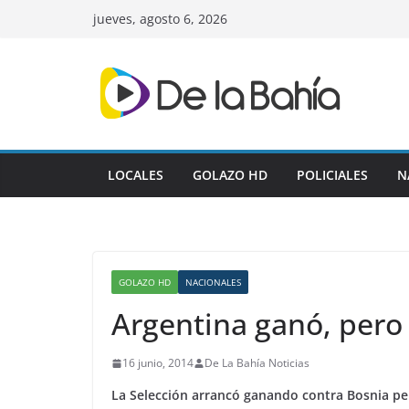
Skip
jueves, agosto 6, 2026
to
content
LOCALES
GOLAZO HD
POLICIALES
N
GOLAZO HD
NACIONALES
Argentina ganó, per
16 junio, 2014
De La Bahía Noticias
La Selección arrancó ganando contra Bosnia pero