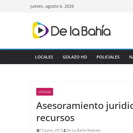
Skip
jueves, agosto 6, 2026
to
content
LOCALES
GOLAZO HD
POLICIALES
N
LOCALES
Asesoramiento juridic
recursos
15 junio, 2015
De La Bahía Noticias