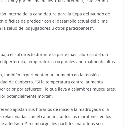
os C (muy por encima de los 100 Fahrenheit) este verano.
ación interna de la candidatura para la Copa del Mundo de
n difíciles de predecir con el desarrollo actual del clima
 la salud de los jugadores u otros participantes”.
 bajo el sol directo durante la parte más calurosa del día
n hipertermia, temperaturas corporales anormalmente altas.
a, también experimentan un aumento en la tensión
rsidad de Canberra. “Si la temperatura central aumenta
r calor por esfuerzo”, lo que lleva a calambres musculares,
alor potencialmente mortal”.
rano ajustan sus horarios de inicio a la madrugada o la
relacionadas con el calor, incluidos los maratones en los
e atletismo. Sin embargo, los partidos matutinos son