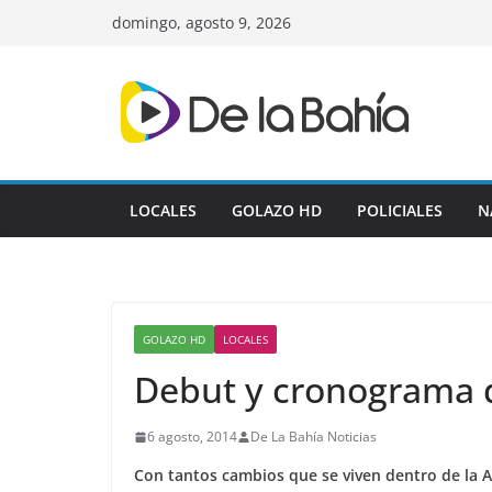
Skip
domingo, agosto 9, 2026
to
content
LOCALES
GOLAZO HD
POLICIALES
N
GOLAZO HD
LOCALES
Debut y cronograma 
6 agosto, 2014
De La Bahía Noticias
Con tantos cambios que se viven dentro de la A