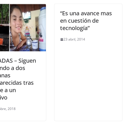
“Es una avance mas
en cuestión de
tecnología”
23 abril, 2014
DAS – Siguen
ndo a dos
anas
arecidas tras
e a un
ivo
mbre, 2018