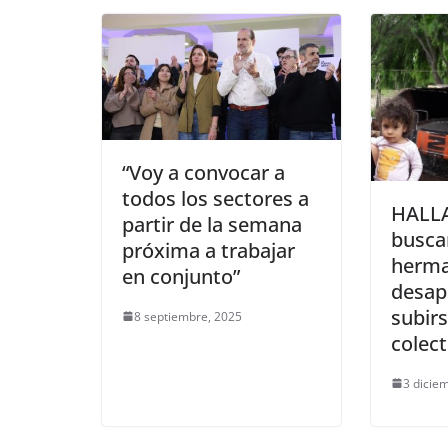
“Voy a convocar a
todos los sectores a
HALLA
partir de la semana
busca
próxima a trabajar
herm
en conjunto”
desap
subirs
8 septiembre, 2025
colect
3 dicie