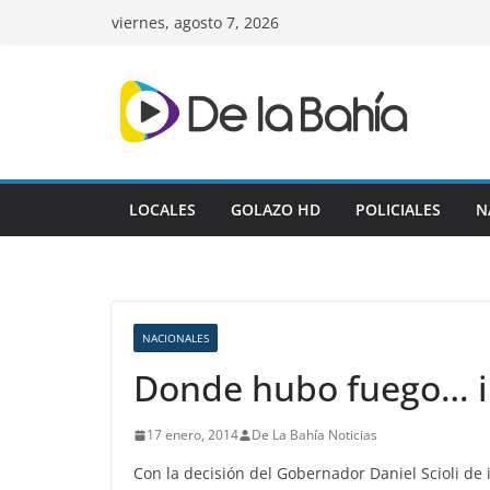
Skip
viernes, agosto 7, 2026
to
content
LOCALES
GOLAZO HD
POLICIALES
N
NACIONALES
Donde hubo fuego… 
17 enero, 2014
De La Bahía Noticias
Con la decisión del Gobernador Daniel Scioli de 