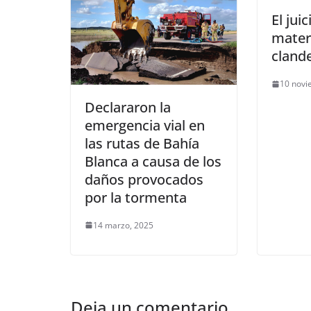
El juic
mater
cland
10 novi
Declararon la
emergencia vial en
las rutas de Bahía
Blanca a causa de los
daños provocados
por la tormenta
14 marzo, 2025
Deja un comentario