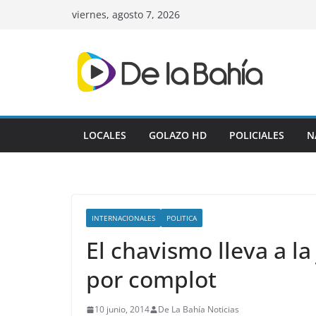
Skip
viernes, agosto 7, 2026
to
content
LOCALES
GOLAZO HD
POLICIALES
N
INTERNACIONALES
POLITICA
El chavismo lleva a la
por complot
10 junio, 2014
De La Bahía Noticias