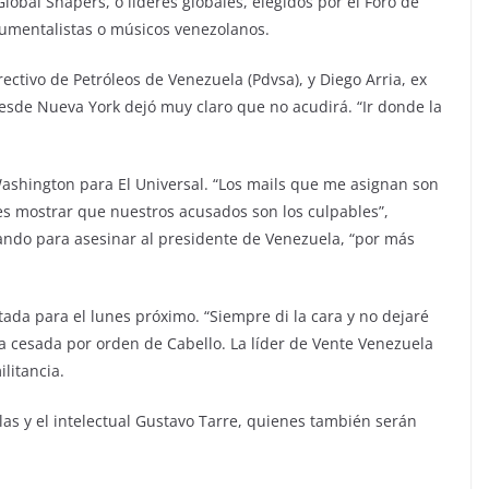
lobal Shapers, o líderes globales, elegidos por el Foro de
cumentalistas o músicos venezolanos.
irectivo de Petróleos de Venezuela (Pdvsa), y Diego Arria, ex
esde Nueva York dejó muy claro que no acudirá. “Ir donde la
ashington para El Universal. “Los mails que me asignan son
tes mostrar que nuestros acusados son los culpables”,
rando para asesinar al presidente de Venezuela, “por más
tada para el lunes próximo. “Siempre di la cara y no dejaré
ia cesada por orden de Cabello. La líder de Vente Venezuela
litancia.
as y el intelectual Gustavo Tarre, quienes también serán