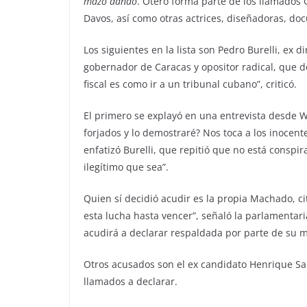
mazo dando
. Otero forma parte de los llamados G
Davos, así como otras actrices, diseñadoras, do
Los siguientes en la lista son Pedro Burelli, ex d
gobernador de Caracas y opositor radical, que d
fiscal es como ir a un tribunal cubano”, criticó.
El primero se explayó en una entrevista desde W
forjados y lo demostraré? Nos toca a los inocen
enfatizó Burelli, que repitió que no está conspi
ilegítimo que sea”.
Quien sí decidió acudir es la propia Machado, ci
esta lucha hasta vencer”, señaló la parlamentar
acudirá a declarar respaldada por parte de su mi
Otros acusados son el ex candidato Henrique Sal
llamados a declarar.