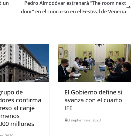
ó un
Pedro Almodóvar estrenará “The room next
door” en el concurso en el Festival de Venecia
grupo de
El Gobierno define si
dores confirma
avanza con el cuarto
reso al canje
IFE
l menos
3 septiembre, 2020
000 millones
to, 2020