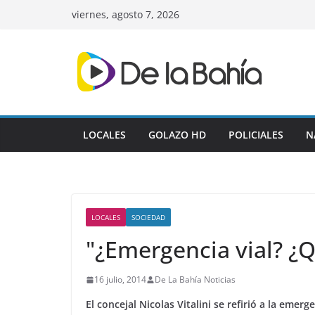
Skip
viernes, agosto 7, 2026
to
content
LOCALES
GOLAZO HD
POLICIALES
N
LOCALES
SOCIEDAD
"¿Emergencia vial? ¿
16 julio, 2014
De La Bahía Noticias
El concejal Nicolas Vitalini se refirió a la emer