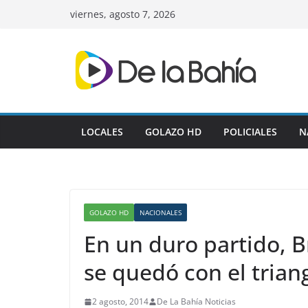
Skip
viernes, agosto 7, 2026
to
content
LOCALES
GOLAZO HD
POLICIALES
N
GOLAZO HD
NACIONALES
En un duro partido, Br
se quedó con el trian
2 agosto, 2014
De La Bahía Noticias