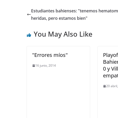
Estudiantes bahienses: "tenemos hematom
heridas, pero estamos bien"
You May Also Like
"Errores míos"
Playof
Bahie
16 junio, 2014
0 y Vi
empat
20 abril