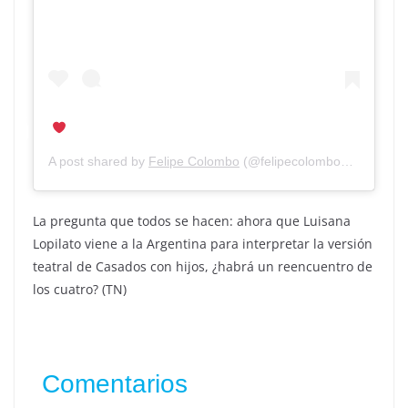
A post shared by
Felipe Colombo
(@felipecolombook) on
Dec 
La pregunta que todos se hacen: ahora que Luisana
Lopilato viene a la Argentina para interpretar la versión
teatral de Casados con hijos, ¿habrá un reencuentro de
los cuatro? (TN)
Comentarios