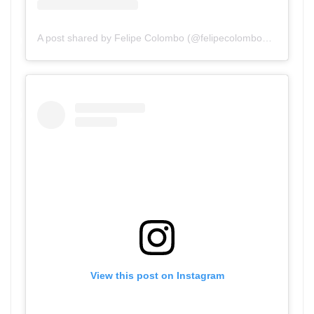
A post shared by Felipe Colombo (@felipecolombook)
on
Dec 
View this post on Instagram