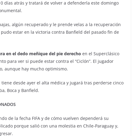
10 días atrás y tratará de volver a defenderla este domingo
Monumental.
bajas, algún recuperado y le prende velas a la recuperación
 pudo estar en la victoria contra Banfield del pasado fin de
ura en el dedo meñique del pie derecho
en el Superclásico
o para ver si puede estar contra el “Ciclón”. El jugador
uto, aunque hay mucho optimismo.
 tiene desde ayer el alta médica y jugará tras perderse cinco
ba, Boca y Banfield.
IONADOS
pando de la fecha FIFA y de cómo vuelven dependerá su
icado porque salió con una molestia en Chile-Paraguay y,
gresar.