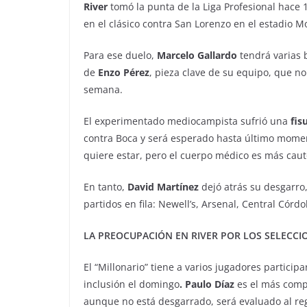
River
tomó la punta de la Liga Profesional hace 
en el clásico contra San Lorenzo en el estadio 
Para ese duelo,
Marcelo Gallardo
tendrá varias 
de
Enzo Pérez
, pieza clave de su equipo, que no
semana.
El experimentado mediocampista sufrió una
fis
contra Boca y será esperado hasta último moment
quiere estar, pero el cuerpo médico es más ca
En tanto,
David Martínez
dejó atrás su desgarro,
partidos en fila: Newell’s, Arsenal, Central Córdo
LA PREOCUPACIÓN EN RIVER POR LOS SELECC
El “Millonario” tiene a varios jugadores partici
inclusión el domingo
. Paulo Díaz
es el más compl
aunque no está desgarrado, será evaluado al re