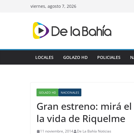
Skip
viernes, agosto 7, 2026
to
content
LOCALES
GOLAZO HD
POLICIALES
N
GOLAZO HD
NACIONALES
Gran estreno: mirá e
la vida de Riquelme
11 noviembre, 2014
De La Bahía Noticias