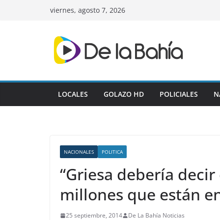
Skip
viernes, agosto 7, 2026
to
content
LOCALES
GOLAZO HD
POLICIALES
N
NACIONALES
POLITICA
“Griesa debería decir
millones que están e
25 septiembre, 2014
De La Bahía Noticias