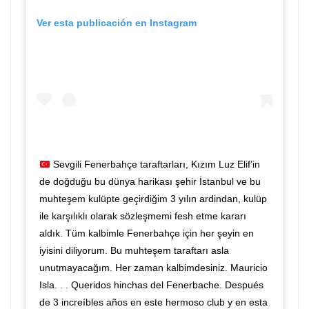
Ver esta publicación en Instagram
Sevgili Fenerbahçe taraftarları, Kızım Luz Elif’in
de doğduğu bu dünya harikası şehir İstanbul ve bu
muhteşem kulüpte geçirdiğim 3 yılın ardindan, kulüp
ile karşılıklı olarak sözleşmemi fesh etme kararı
aldık. Tüm kalbimle Fenerbahçe için her şeyin en
iyisini diliyorum. Bu muhteşem taraftarı asla
unutmayacağım. Her zaman kalbimdesiniz. Mauricio
Isla. . . Queridos hinchas del Fenerbache. Después
de 3 increíbles años en este hermoso club y en esta