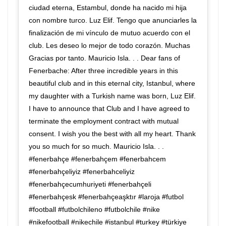
ciudad eterna, Estambul, donde ha nacido mi hija
con nombre turco. Luz Elif. Tengo que anunciarles la
finalización de mi vínculo de mutuo acuerdo con el
club. Les deseo lo mejor de todo corazón. Muchas
Gracias por tanto. Mauricio Isla. . . Dear fans of
Fenerbache: After three incredible years in this
beautiful club and in this eternal city, Istanbul, where
my daughter with a Turkish name was born, Luz Elif.
I have to announce that Club and I have agreed to
terminate the employment contract with mutual
consent. I wish you the best with all my heart. Thank
you so much for so much. Mauricio Isla. . .
#fenerbahçe #fenerbahçem #fenerbahcem
#fenerbahçeliyiz #fenerbahceliyiz
#fenerbahçecumhuriyeti #fenerbahçeli
#fenerbahçesk #fenerbahçeaşktır #laroja #futbol
#football #futbolchileno #futbolchile #nike
#nikefootball #nikechile #istanbul #turkey #türkiye