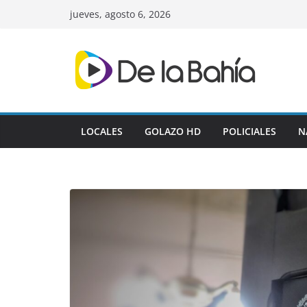
Skip
jueves, agosto 6, 2026
to
content
LOCALES
GOLAZO HD
POLICIALES
N