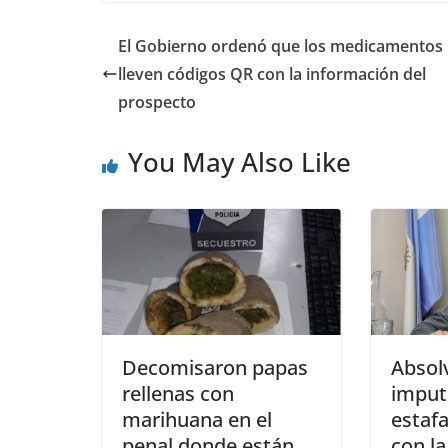
El Gobierno ordenó que los medicamentos
lleven códigos QR con la información del
prospecto
You May Also Like
Decomisaron papas
Absolv
rellenas con
imput
marihuana en el
estafa
penal donde están
con la