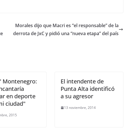
Morales dijo que Macri es “el responsable” de la
te
derrota de JxC y pidió una “nueva etapa” del país
" Montenegro:
El intendente de
ncantaría
Punta Alta identificó
jar en deporte
a su agresor
mi ciudad"
13 noviembre, 2014
mbre, 2015