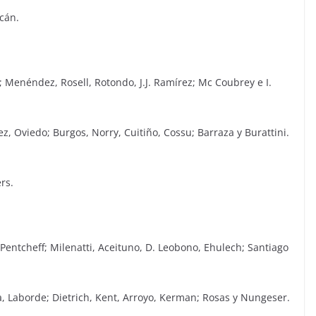
acán.
i; Menéndez, Rosell, Rotondo, J.J. Ramírez; Mc Coubrey e I.
ez, Oviedo; Burgos, Norry, Cuitiño, Cossu; Barraza y Burattini.
rs.
, Pentcheff; Milenatti, Aceituno, D. Leobono, Ehulech; Santiago
ana, Laborde; Dietrich, Kent, Arroyo, Kerman; Rosas y Nungeser.