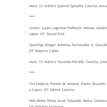
Hora: 15. Arbitro: Gabriel Spinella. Cancha: Hur
***
Liniers: Luján; Lagrimal Podlesch, Nievas, Iubatt
López. DT: Daniel Prat.
Sporting: Fibiger; Arbeloa, Fochesatto, G. Gonzál
DT: Roberto Calles.
Hora: 15. Arbitro: Facundo Perretti. Cancha: Linie
***
Tiro Federal: Pontet; M. Alvarez, Flores, Brunelli
y Catani. DT: Néstor Comino.
Villa Mitre: Pérez Orué; Fittipaldi, Neira, Orell
DT: Roberto Madones.