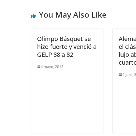
You May Also Like
Olimpo Básquet se
Aleman
hizo fuerte y venció a
el clá
GELP 88 a 82
lujo a
cuarto
4 mayo, 2015
4 julio,