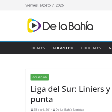
Skip
viernes, agosto 7, 2026
to
content
LOCALES
GOLAZO HD
POLICIALES
N
GOLAZO HD
Liga del Sur: Liniers
punta
25 abril, 2014
De La Bahía Noticias