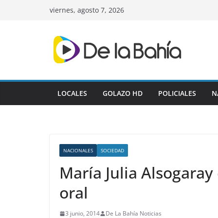
Skip
viernes, agosto 7, 2026
to
content
LOCALES
GOLAZO HD
POLICIALES
N
NACIONALES
SOCIEDAD
María Julia Alsogaray
oral
3 junio, 2014
De La Bahía Noticias