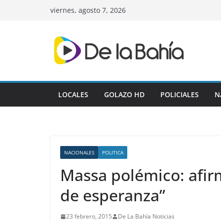
Skip
viernes, agosto 7, 2026
to
content
LOCALES
GOLAZO HD
POLICIALES
N
NACIONALES
POLITICA
Massa polémico: afir
de esperanza”
23 febrero, 2015
De La Bahía Noticias