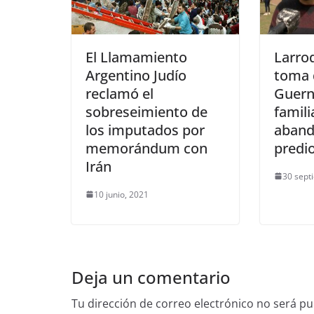
El Llamamiento
Larroq
Argentino Judío
toma 
reclamó el
Guern
sobreseimiento de
famili
los imputados por
aband
memorándum con
predi
Irán
30 sept
10 junio, 2021
Deja un comentario
Tu dirección de correo electrónico no será pu