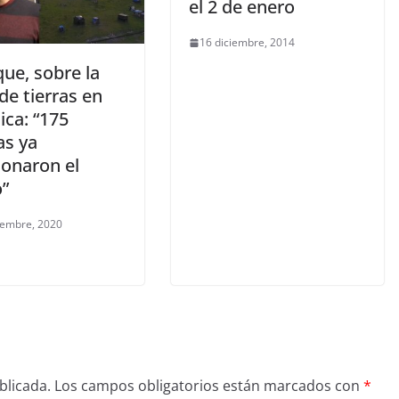
el 2 de enero
16 diciembre, 2014
ue, sobre la
de tierras en
ica: “175
as ya
onaron el
o”
iembre, 2020
blicada.
Los campos obligatorios están marcados con
*