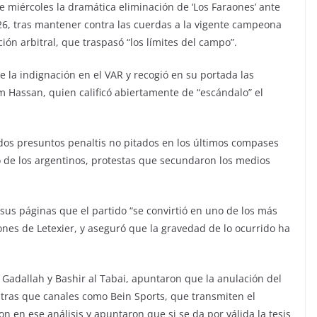
e miércoles la dramática eliminación de ‘Los Faraones’ ante
26, tras mantener contra las cuerdas a la vigente campeona
ión arbitral, que traspasó “los límites del campo”.
 de la indignación en el VAR y recogió en su portada las
m Hassan, quien calificó abiertamente de “escándalo” el
 dos presuntos penaltis no pitados en los últimos compases
o de los argentinos, protestas que secundaron los medios
 sus páginas que el partido “se convirtió en uno de los más
ones de Letexier, y aseguró que la gravedad de lo ocurrido ha
d Gadallah y Bashir al Tabai, apuntaron que la anulación del
entras que canales como Bein Sports, que transmiten el
n en ese análisis y apuntaron que si se da por válida la tesis