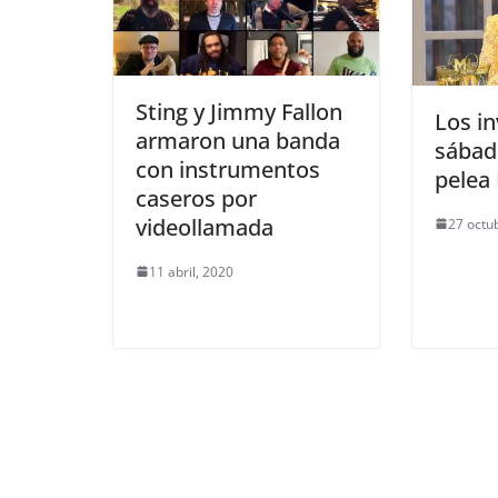
Sting y Jimmy Fallon
Los in
armaron una banda
sábad
con instrumentos
pelea 
caseros por
videollamada
27 octu
11 abril, 2020