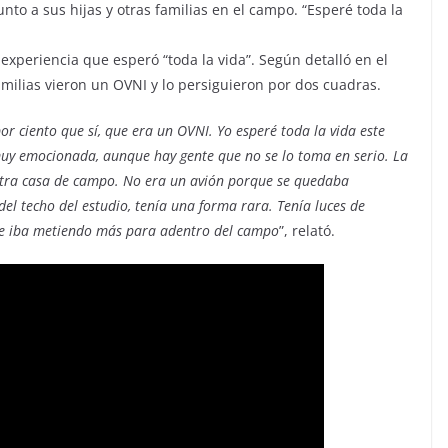
nto a sus hijas y otras familias en el campo. “Esperé toda la
experiencia que esperó “toda la vida”. Según detalló en el
milias vieron un OVNI y lo persiguieron por dos cuadras.
 ciento que sí, que era un OVNI. Yo esperé toda la vida este
uy emocionada, aunque hay gente que no se lo toma en serio. La
stra casa de campo. No era un avión porque se quedaba
l techo del estudio, tenía una forma rara. Tenía luces de
se iba metiendo más para adentro del campo
”, relató.