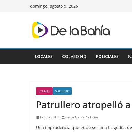
Skip
domingo, agosto 9, 2026
to
content
LOCALES
GOLAZO HD
POLICIALES
N
LOCALES
SOCIEDAD
Patrullero atropelló 
12 julio, 2015
De La Bahía Noticias
Una imprudencia que pudo ser una tragedia, de