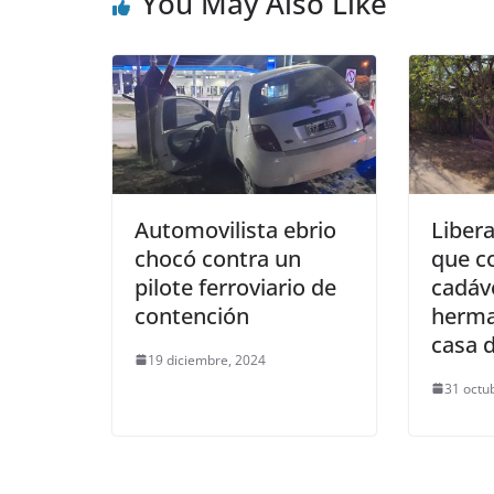
You May Also Like
Automovilista ebrio
Libera
chocó contra un
que co
pilote ferroviario de
cadáv
contención
herma
casa 
19 diciembre, 2024
31 octu