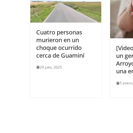
Cuatro personas
murieron en un
choque ocurrido
[Video
cerca de Guaminí
un ger
Arroy
29 julio, 2025
una e
5 enero