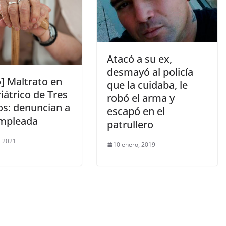
Atacó a su ex,
desmayó al policía
] Maltrato en
que la cuidaba, le
iátrico de Tres
robó el arma y
os: denuncian a
escapó en el
mpleada
patrullero
, 2021
10 enero, 2019