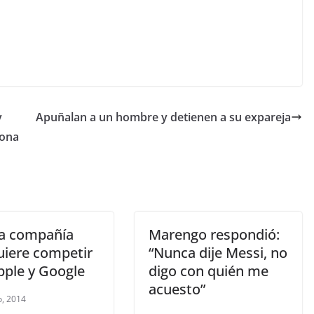
y
Apuñalan a un hombre y detienen a su expareja
lona
 la compañía
Marengo respondió:
uiere competir
“Nunca dije Messi, no
pple y Google
digo con quién me
acuesto”
, 2014