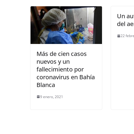
Un au
del a
22 febr
Más de cien casos
nuevos y un
fallecimiento por
coronavirus en Bahía
Blanca
9 enero, 2021