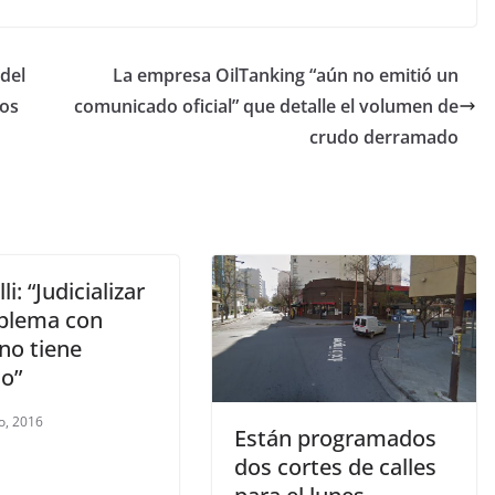
 del
La empresa OilTanking “aún no emitió un
yos
comunicado oficial” que detalle el volumen de
crudo derramado
li: “Judicializar
oblema con
no tiene
do”
o, 2016
Están programados
dos cortes de calles