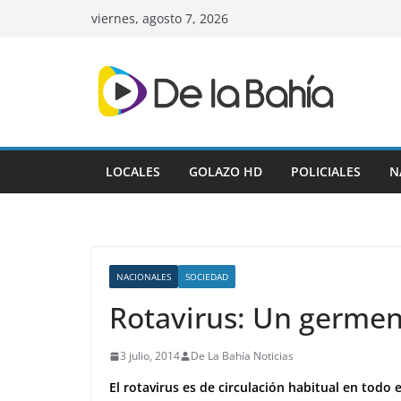
Skip
viernes, agosto 7, 2026
to
content
LOCALES
GOLAZO HD
POLICIALES
N
NACIONALES
SOCIEDAD
Rotavirus: Un germen
3 julio, 2014
De La Bahía Noticias
El rotavirus es de circulación habitual en todo 