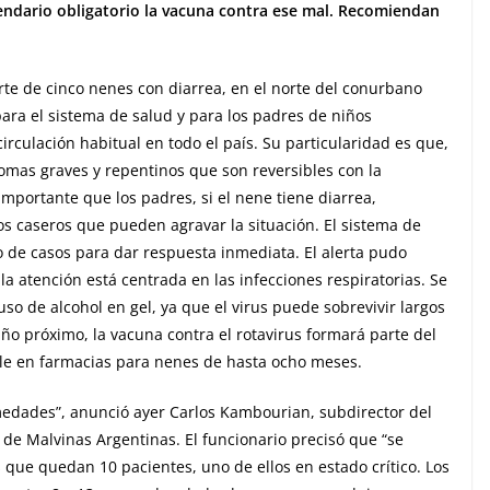
lendario obligatorio la vacuna contra ese mal. Recomiendan
erte de cinco nenes con diarrea, en el norte del conurbano
ara el sistema de salud y para los padres de niños
irculación habitual en todo el país. Su particularidad es que,
mas graves y repentinos que son reversibles con la
importante que los padres, si el nene tiene diarrea,
os caseros que pueden agravar la situación. El sistema de
po de casos para dar respuesta inmediata. El alerta pudo
a atención está centrada en las infecciones respiratorias. Se
o de alcohol en gel, ya que el virus puede sobrevivir largos
año próximo, la vacuna contra el rotavirus formará parte del
ible en farmacias para nenes de hasta ocho meses.
rmedades”, anunció ayer Carlos Kambourian, subdirector del
, de Malvinas Argentinas. El funcionario precisó que “se
 que quedan 10 pacientes, uno de ellos en estado crítico. Los