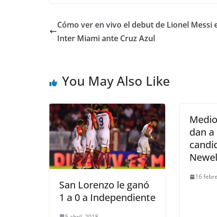
Cómo ver en vivo el debut de Lionel Messi 
Inter Miami ante Cruz Azul
You May Also Like
Medio
dan a
candid
Newel
16 febr
San Lorenzo le ganó
1 a 0 a Independiente
5 abril, 2018