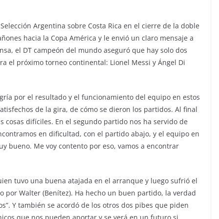
 Selección Argentina sobre Costa Rica en el cierre de la doble
cañones hacia la Copa América y le envió un claro mensaje a
rensa, el DT campeón del mundo aseguró que hay solo dos
ra el próximo torneo continental: Lionel Messi y Ángel Di
gría por el resultado y el funcionamiento del equipo en estos
sfechos de la gira, de cómo se dieron los partidos. Al final
as cosas difíciles. En el segundo partido nos ha servido de
ntramos en dificultad, con el partido abajo, y el equipo en
y bueno. Me voy contento por eso, vamos a encontrar
uien tuvo una buena atajada en el arranque y luego sufrió el
o por Walter (Benítez). Ha hecho un buen partido, la verdad
os”. Y también se acordó de los otros dos pibes que piden
icos que nos pueden aportar y se verá en un futuro si