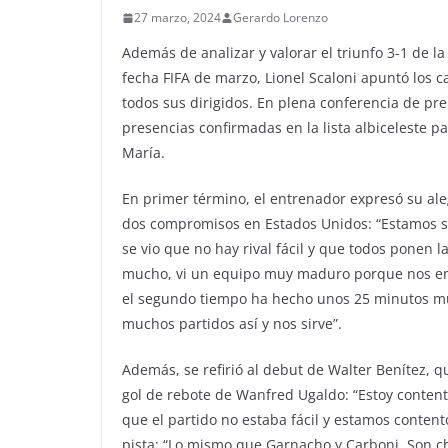
27 marzo, 2024
Gerardo Lorenzo
Además de analizar y valorar el triunfo 3-1 de la
fecha FIFA de marzo, Lionel Scaloni apuntó los 
todos sus dirigidos. En plena conferencia de p
presencias confirmadas en la lista albiceleste pa
María.
En primer término, el entrenador expresó su ale
dos compromisos en Estados Unidos: “Estamos sati
se vio que no hay rival fácil y que todos ponen l
mucho, vi un equipo muy maduro porque nos enco
el segundo tiempo ha hecho unos 25 minutos mu
muchos partidos así y nos sirve”.
Además, se refirió al debut de Walter Benítez, q
gol de rebote de Wanfred Ugaldo: “Estoy content
que el partido no estaba fácil y estamos content
pista: “Lo mismo que Garnacho y Carboni. Son ch