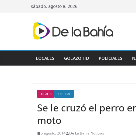
Skip
sábado, agosto 8, 2026
to
content
LOCALES
GOLAZO HD
POLICIALES
N
LOCALES
SOCIEDAD
Se le cruzó el perro e
moto
5 agosto, 2014
De La Bahía Noticias