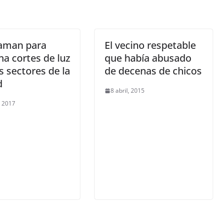
aman para
El vecino respetable
a cortes de luz
que había abusado
s sectores de la
de decenas de chicos
d
8 abril, 2015
, 2017