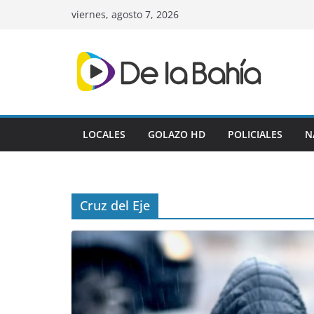
Skip
viernes, agosto 7, 2026
to
content
LOCALES
GOLAZO HD
POLICIALES
N
Cruz del Eje